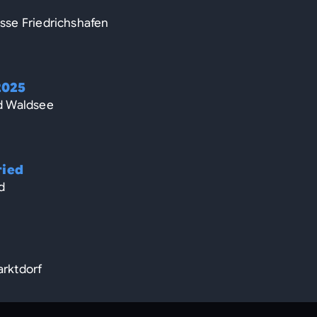
5
esse Friedrichshafen
2025
ad Waldsee
ried
d
arktdorf