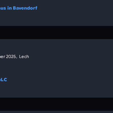
us in Bavendorf
ber 2025, Lech
GLC
n