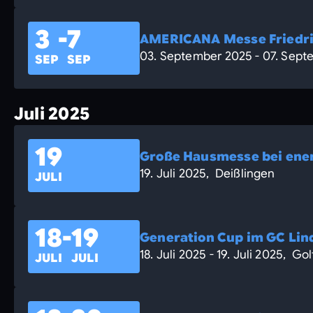
3
-
7
AMERICANA Messe Friedr
03. September 2025 - 07. Sept
SEP
SEP
Juli 2025
19
Große Hausmesse bei ene
19. Juli 2025, Deißlingen
JULI
18
-
19
Generation Cup im GC Lin
18. Juli 2025 - 19. Juli 2025, G
JULI
JULI