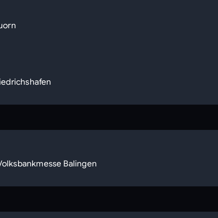
luorn
riedrichshafen
, Volksbankmesse Balingen