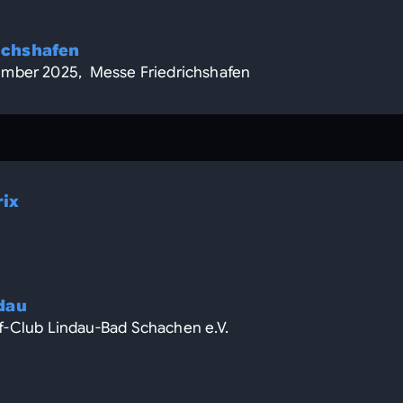
ichshafen
ember 2025, Messe Friedrichshafen
rix
dau
olf-Club Lindau-Bad Schachen e.V.