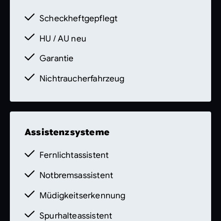
vorbehalten.
Die Fahrzeugbeschreibung
dient lediglich der allgemeinen
Scheckheftgepflegt
Identifizierung des Fahrzeuges und stellt
HU / AU neu
keine Gewährleistung im kaufrechtlichen
Sinne dar. Den genauen
Garantie
Ausstattungsumfang erhalten Sie von unser
Nichtraucherfahrzeug
Assistenzsysteme
Fernlichtassistent
Notbremsassistent
Müdigkeitserkennung
Spurhalteassistent