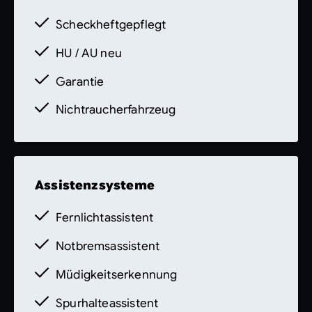
dient lediglich der allgemeinen
Scheckheftgepflegt
Identifizierung des Fahrzeuges und stellt
keine Gewährleistung im kaufrechtlichen
HU / AU neu
Sinne dar. Den genauen
Ausstattungsumfang erhalten Sie von unser
Garantie
Nichtraucherfahrzeug
Assistenzsysteme
Fernlichtassistent
Notbremsassistent
Müdigkeitserkennung
Spurhalteassistent