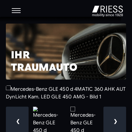
IHR
TRAUMAUTO
❮
❯