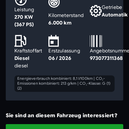
Getriebe
Leistung
Automatik
Kilometerstand
270 KW
6.000 km
(367 PS)
Kraftstoffart
Erstzulassung
Angebotsnumme
Diesel
06 / 2026
973077311368
diesel
Energieverbrauch kombiniert: 8,1 l/100km
|
CO₂-
Emissionen kombiniert: 213 g/km
|
CO₂-Klasse: G (1)
(2)
Sie sind an diesem Fahrzeug interessiert?