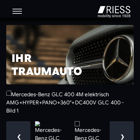
IHR
TRAUMAUTO
❮
❯