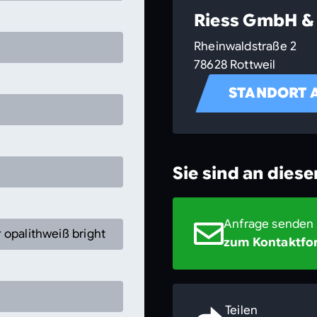
Riess GmbH & 
Rheinwaldstraße 2
78628 Rottweil
STANDORT 
Sie sind an dies
Anfrage senden
 opalithweiß bright
zum Kontaktfo
Teilen