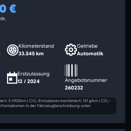
0 €
St.
Kilometerstand
Getriebe
)
33.545 km
Automatik
Erstzulassung
Angebotsnummer
12 / 2024
260232
ert: 5 l/100km
|
CO₂-Emissionen kombiniert: 131 g/km
|
CO₂-
Informationen in der Fahrzeugbeschreibung unter