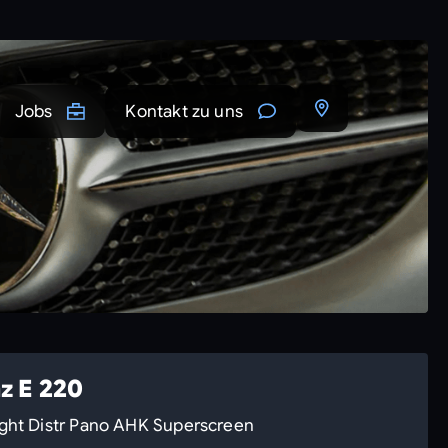
Jobs
Kontakt zu uns
z E 220
ght Distr Pano AHK Superscreen