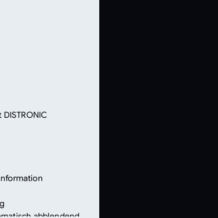
nt DISTRONIC
 Information
ng
tomatisch abblendend