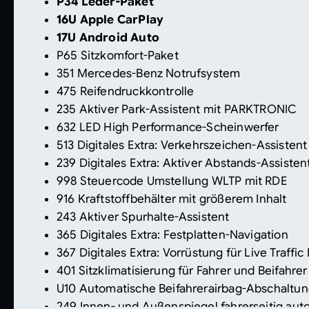
P34 Leder-Paket
16U Apple CarPlay
17U Android Auto
P65 Sitzkomfort-Paket
351 Mercedes-Benz Notrufsystem
475 Reifendruckkontrolle
235 Aktiver Park-Assistent mit PARKTRONIC
632 LED High Performance-Scheinwerfer
513 Digitales Extra: Verkehrszeichen-Assistent
239 Digitales Extra: Aktiver Abstands-Assiste
998 Steuercode Umstellung WLTP mit RDE
916 Kraftstoffbehälter mit größerem Inhalt
243 Aktiver Spurhalte-Assistent
365 Digitales Extra: Festplatten-Navigation
367 Digitales Extra: Vorrüstung für Live Traffic
401 Sitzklimatisierung für Fahrer und Beifahrer
U10 Automatische Beifahrerairbag-Abschaltu
249 Innen- und Außenspiegel fahrerseitig au