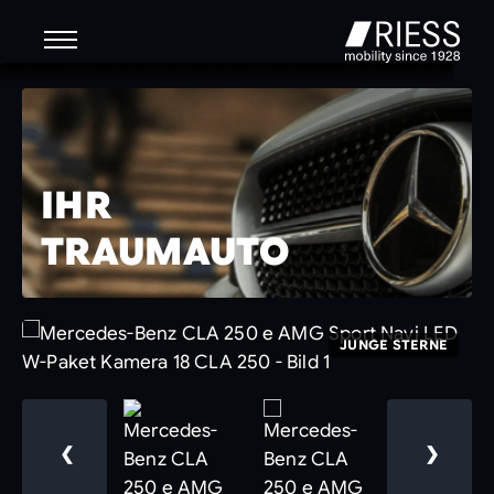
IHR
TRAUMAUTO
JUNGE STERNE
❮
❯