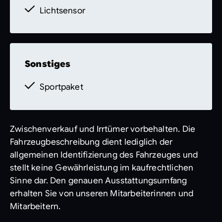
Lichtsensor
FANFARE
2S0 Digitales Extra: Individualisierungs-
Paket
345 Scheibenwischer mit Regensensor
500 Außenspiegel elektrisch
Sonstiges
anklappbar
Sportpaket
RQS 45,7 cm (18,) AMG
Leichtmetallräder im 5-
Doppelspeichen-Design
502 3 Jahre kostenfreie Navigations-
Zwischenverkauf und Irrtümer vorbehalten. Die
Updates für Kartendaten
Fahrzeugbeschreibung dient lediglich der
986 Identifikationsschild mit VIN-
allgemeinen Identifizierung des Fahrzeuges und
Nummer
stellt keine Gewährleistung im kaufrechtlichen
504 Geschwindigkeitslimit-Assistent
Sinne dar. Den genauen Ausstattungsumfang
L5C Multifunktions-Sportlenkrad in
erhalten Sie von unseren Mitarbeiterinnen und
Leder Nappa
Mitarbeitern.
1U5 GUMMIGELAGERTES