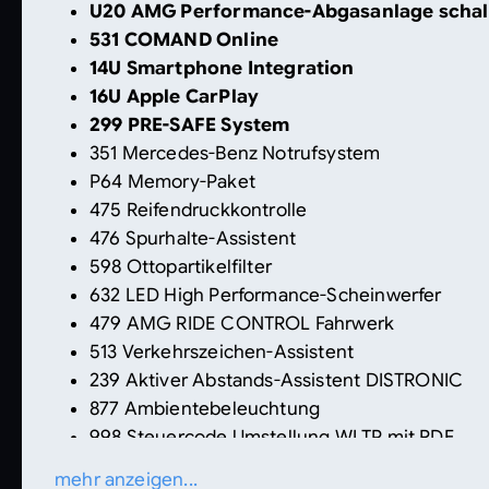
U20 AMG Performance-Abgasanlage schal
531 COMAND Online
14U Smartphone Integration
16U Apple CarPlay
299 PRE-SAFE System
351 Mercedes-Benz Notrufsystem
P64 Memory-Paket
475 Reifendruckkontrolle
476 Spurhalte-Assistent
598 Ottopartikelfilter
632 LED High Performance-Scheinwerfer
479 AMG RIDE CONTROL Fahrwerk
513 Verkehrszeichen-Assistent
239 Aktiver Abstands-Assistent DISTRONIC
877 Ambientebeleuchtung
998 Steuercode Umstellung WLTP mit RDE
518 Media Interface Kabel Kit
mehr anzeigen...