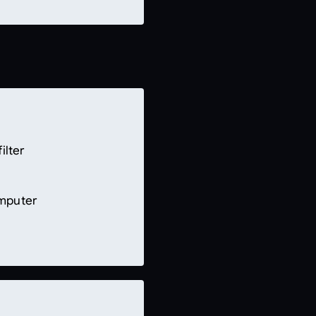
r DINAMICA
(75l)
zung von Mercedes me
mit Memory-Funktion
filter
ng
d
mputer