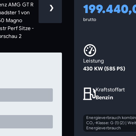
199.440,
❯
brutto
Leistung
430 KW (585 PS)
Kraftstoffart
Benzin
Energieverbrauch kombini
CO₂-Klasse: G (1) (2)
|
Weit
Energieverbrauch