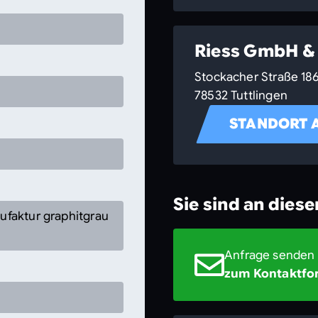
Riess GmbH & 
Stockacher Straße 18
78532 Tuttlingen
STANDORT 
Sie sind an dies
faktur graphitgrau
Anfrage senden
zum Kontaktfo