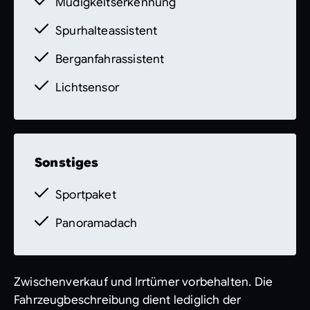
Müdigkeitserkennung
Zwischenverkauf und Irrtümer
vorbehalten.
Die Fahrzeugbeschreibung
Spurhalteassistent
dient lediglich der allgemeinen
Identifizierung des Fahrzeuges und stellt
Berganfahrassistent
keine Gewährleistung im kaufrechtlichen
Lichtsensor
Sinne dar. Den genauen
Ausstattungsumfang erhalten Sie von unser
Sonstiges
Sportpaket
Panoramadach
Zwischenverkauf und Irrtümer vorbehalten. Die
Fahrzeugbeschreibung dient lediglich der