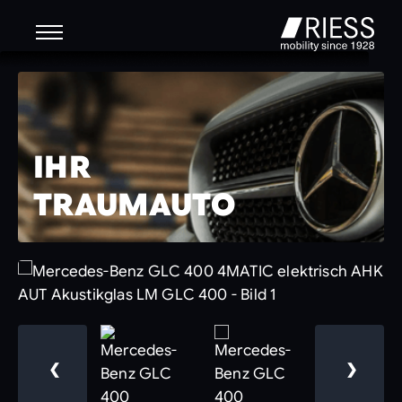
IHR
TRAUMAUTO
❮
❯