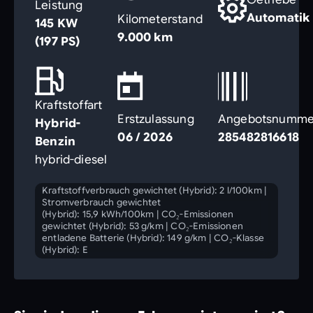
Leistung
Automatik
Kilometerstand
145 KW
9.000 km
(197 PS)
Kraftstoffart
Erstzulassung
Angebotsnumme
Hybrid-
06 / 2026
285482816618
Benzin
hybrid-diesel
Kraftstoffverbrauch gewichtet (Hybrid): 2 l/100km
|
Stromverbrauch gewichtet
(Hybrid): 15,9 kWh/100km
|
CO₂-Emissionen
gewichtet (Hybrid): 53 g/km
|
CO₂-Emissionen
entladene Batterie (Hybrid): 149 g/km
|
CO₂-Klasse
(Hybrid): E