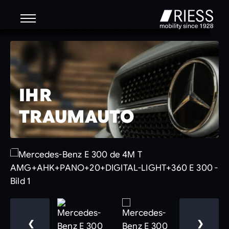
IHR
TRAUMAUTO
❮
❯