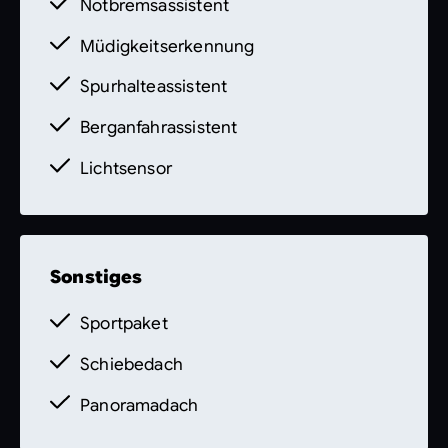
Notbremsassistent
vorbehalten.
Die Fahrzeugbeschreibung
Müdigkeitserkennung
dient lediglich der allgemeinen
Identifizierung des Fahrzeuges und stellt
Spurhalteassistent
keine Gewährleistung im kaufrechtlichen
Berganfahrassistent
Sinne dar. Den genauen
Ausstattungsumfang erhalten Sie von unser
Lichtsensor
Sonstiges
Sportpaket
Schiebedach
Panoramadach