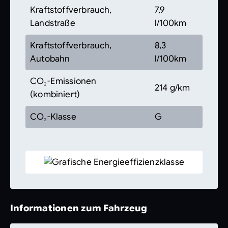
Kraftstoffverbrauch,
7,9
Landstraße
l/100km
Kraftstoffverbrauch,
8,3
Autobahn
l/100km
CO₂-Emissionen
214 g/km
(kombiniert)
CO₂-Klasse
G
Informationen zum Fahrzeug