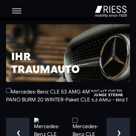
IHR
TRAUMAUTO
JUNGE STERNE
❮
❯