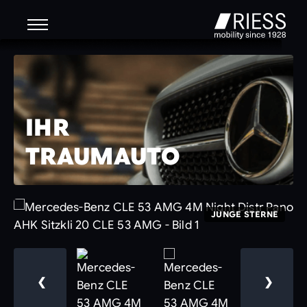
IHR
TRAUMAUTO
JUNGE STERNE
❮
❯