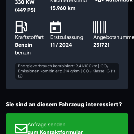
Kilometerstand
330 KW
15.960 km
(449 PS)
Kraftstoffart
Erstzulassung
Angebotsnumme
Benzin
11 / 2024
251721
benzin
Energieverbrauch kombiniert: 9,4 l/100km
|
CO₂-
Emissionen kombiniert: 214 g/km
|
CO₂-Klasse: G (1)
(2)
Sie sind an diesem Fahrzeug interessiert?
Anfrage senden
zum Kontaktformular