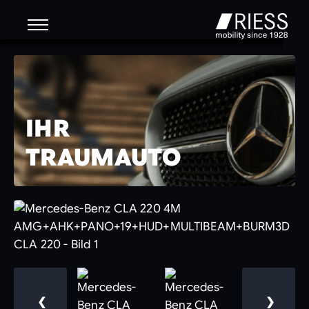
IHR
TRAUMAUTO
❮
❯