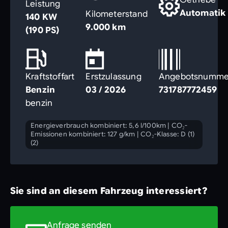
Leistung
Automatik
Kilometerstand
140 KW
9.000 km
(190 PS)
Kraftstoffart
Erstzulassung
Angebotsnumme
Benzin
03 / 2026
731787772459
benzin
Energieverbrauch kombiniert: 5,6 l/100km
|
CO₂-
Emissionen kombiniert: 127 g/km
|
CO₂-Klasse: D (1)
(2)
Sie sind an diesem Fahrzeug interessiert?
Anfrage senden