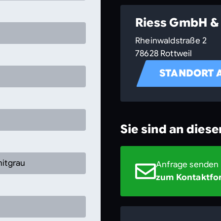
Riess GmbH & 
Rheinwaldstraße 2
78628 Rottweil
STANDORT 
Sie sind an dies
hitgrau
Anfrage senden
zum Kontaktfo