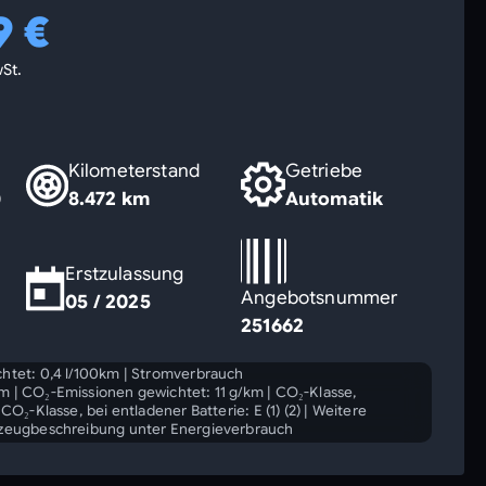
9 €
St.
Kilometerstand
Getriebe
)
8.472 km
Automatik
Erstzulassung
Angebotsnummer
05 / 2025
251662
htet: 0,4 l/100km
|
Stromverbrauch
km
|
CO₂-Emissionen gewichtet: 11 g/km
|
CO₂-Klasse,
|
CO₂-Klasse, bei entladener Batterie: E (1) (2)
|
Weitere
rzeugbeschreibung unter Energieverbrauch