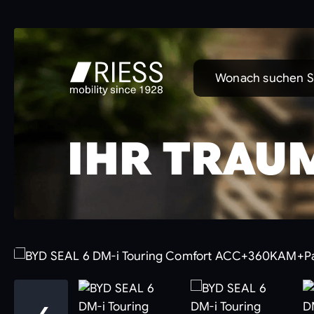
Wonach suchen S
IHR TRAU
❮