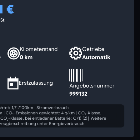
1 €
St.
Kilometerstand
Getriebe
)
0 km
Automatik
Erstzulassung
Angebotsnummer
999132
htet: 1,7 l/100km
|
Stromverbrauch
km
|
CO₂-Emissionen gewichtet: 4 g/km
|
CO₂-Klasse,
|
CO₂-Klasse, bei entladener Batterie: C (1) (2)
|
Weitere
rzeugbeschreibung unter Energieverbrauch