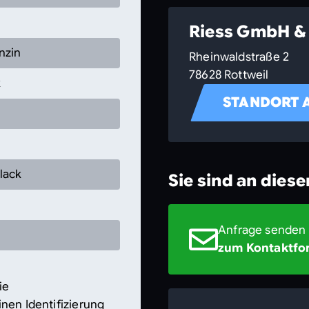
Riess GmbH & 
nzin
Rheinwaldstraße 2
78628 Rottweil
k
STANDORT 
lack
Sie sind an dies
Anfrage senden
zum Kontaktfo
ie
nen Identifizierung