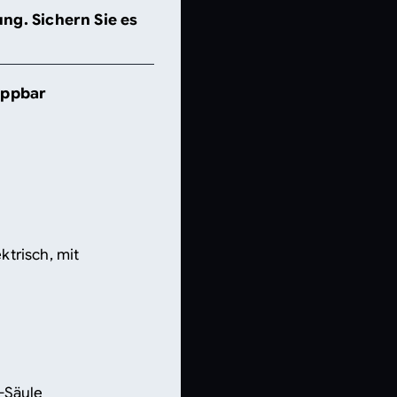
ng. Sichern Sie es
appbar
trisch, mit
-Säule