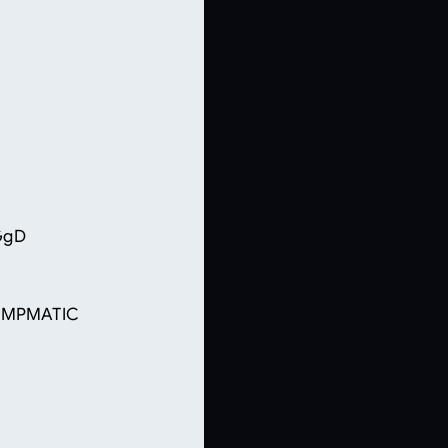
GgD
TEMPMATIC