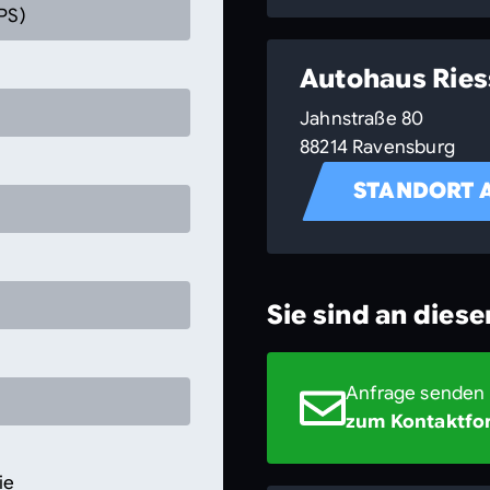
PS)
Autohaus Rie
Jahnstraße 80
88214 Ravensburg
STANDORT 
Sie sind an dies
Anfrage senden
zum Kontaktfo
ie