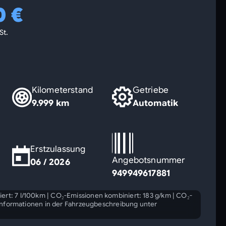
0 €
St.
Kilometerstand
Getriebe
9.999 km
Automatik
Erstzulassung
Angebotsnummer
06 / 2026
949949617881
ert: 7 l/100km
|
CO₂-Emissionen kombiniert: 183 g/km
|
CO₂-
Informationen in der Fahrzeugbeschreibung unter