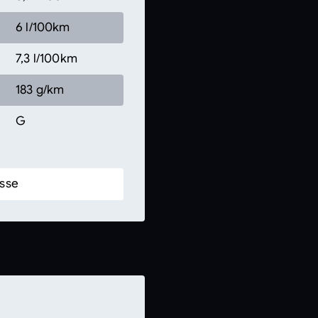
6 l/100km
7,3 l/100km
183 g/km
G