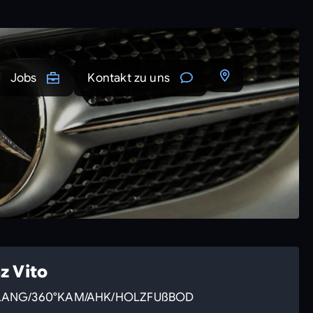
Jobs
Kontakt zu uns
z Vito
N/LANG/360°KAM/AHK/HOLZFUßBOD