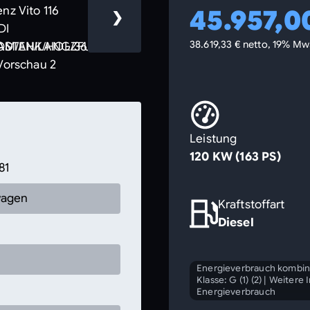
45.957,0
❯
38.619,33 € netto, 19% Mw
Leistung
120 KW (163 PS)
81
wagen
Kraftstoffart
Diesel
Energieverbrauch kombini
Klasse: G (1) (2)
|
Weitere 
Energieverbrauch