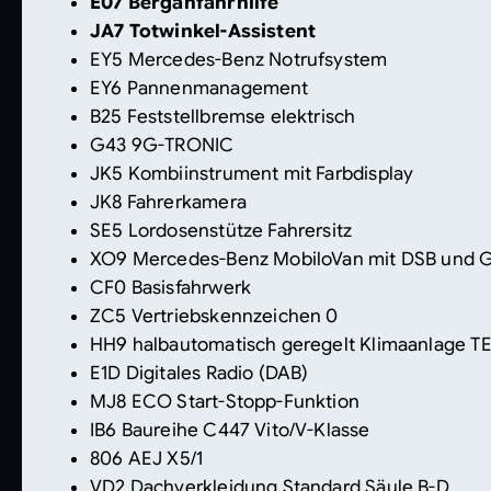
E07 Berganfahrhilfe
JA7 Totwinkel-Assistent
EY5 Mercedes-Benz Notrufsystem
EY6 Pannenmanagement
B25 Feststellbremse elektrisch
G43 9G-TRONIC
JK5 Kombiinstrument mit Farbdisplay
JK8 Fahrerkamera
SE5 Lordosenstütze Fahrersitz
XO9 Mercedes-Benz MobiloVan mit DSB und 
CF0 Basisfahrwerk
ZC5 Vertriebskennzeichen 0
HH9 halbautomatisch geregelt Klimaanlage 
E1D Digitales Radio (DAB)
MJ8 ECO Start-Stopp-Funktion
IB6 Baureihe C447 Vito/V-Klasse
806 AEJ X5/1
VD2 Dachverkleidung Standard Säule B-D