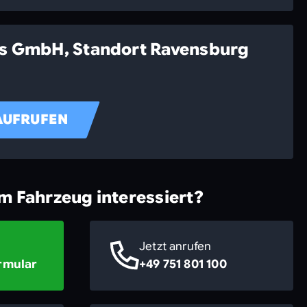
ss GmbH, Standort Ravensburg
AUFRUFEN
em Fahrzeug interessiert?
Jetzt anrufen
rmular
+49 751 801 100