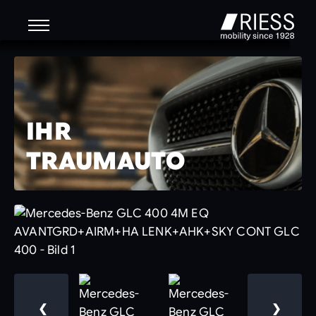
IHR
TRAUMAUTO
❮
❯