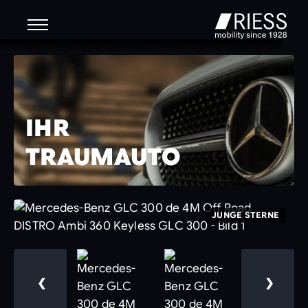
IHR
TRAUMAUTO
JUNGE STERNE
❮
❯