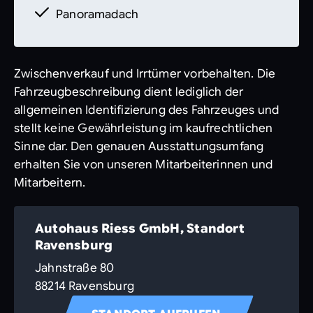
Panoramadach
Leder Nappa
Zwischenverkauf und Irrtümer
vorbehalten.
Die Fahrzeugbeschreibung
Zwischenverkauf und Irrtümer vorbehalten. Die
dient lediglich der allgemeinen
Fahrzeugbeschreibung dient lediglich der
Identifizierung des Fahrzeuges und stellt
allgemeinen Identifizierung des Fahrzeuges und
keine Gewährleistung im kaufrechtlichen
stellt keine Gewährleistung im kaufrechtlichen
Sinne dar. Den genauen
Sinne dar. Den genauen Ausstattungsumfang
Ausstattungsumfang erhalten Sie von unser
erhalten Sie von unseren Mitarbeiterinnen und
Mitarbeitern.
Autohaus Riess GmbH, Standort
Ravensburg
Jahnstraße 80
88214 Ravensburg