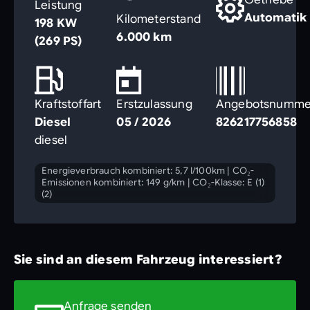
Leistung
Automatik
Kilometerstand
198 KW
6.000 km
(269 PS)
Kraftstoffart
Erstzulassung
Angebotsnumme
Diesel
05 / 2026
826217756858
diesel
Energieverbrauch kombiniert: 5,7 l/100km
|
CO₂-
Emissionen kombiniert: 149 g/km
|
CO₂-Klasse: E (1)
(2)
Sie sind an diesem Fahrzeug interessiert?
Anfrage senden