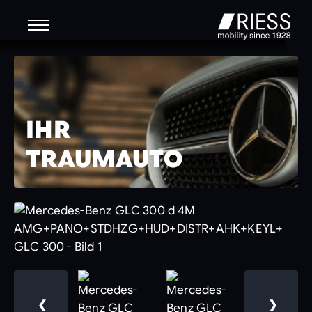
IHR
TRAUMAUTO
❮
❯