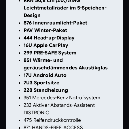
RRN 50,8 cm (20,) AMG
Leichtmetallräder im 5-Speichen-
Design
876 Innenraumlicht-Paket
PAV Winter-Paket
444 Head-up-Display
16U Apple CarPlay
299 PRE-SAFE System
851 Wärme- und
geräuschdämmendes Akustikglas
17U Android Auto
7U3 Sportsitze
228 Standheizung
351 Mercedes-Benz Notrufsystem
233 Aktiver Abstands-Assistent
DISTRONIC
475 Reifendruckkontrolle
871 HANDS-FREE ACCESS