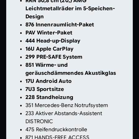
RRN 50,8 cm (20,) AMG
Leichtmetallräder im 5-Speichen-
Design
876 Innenraumlicht-Paket
PAV Winter-Paket
444 Head-up-Display
16U Apple CarPlay
299 PRE-SAFE System
851 Wärme- und
geräuschdämmendes Akustikglas
17U Android Auto
7U3 Sportsitze
228 Standheizung
351 Mercedes-Benz Notrufsystem
233 Aktiver Abstands-Assistent
DISTRONIC
475 Reifendruckkontrolle
871 HANDS-FREE ACCESS