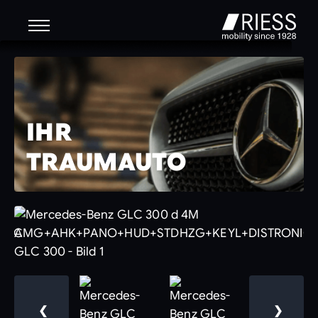
IHR
TRAUMAUTO
❮
❯