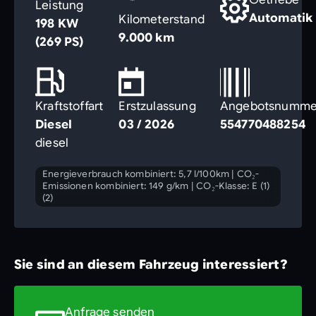
Leistung
Automatik
Kilometerstand
198 KW
9.000 km
(269 PS)
Kraftstoffart
Erstzulassung
Angebotsnumme
Diesel
03 / 2026
554770488254
diesel
Energieverbrauch kombiniert: 5,7 l/100km
|
CO₂-
Emissionen kombiniert: 149 g/km
|
CO₂-Klasse: E (1)
(2)
Sie sind an diesem Fahrzeug interessiert?
Anfrage senden