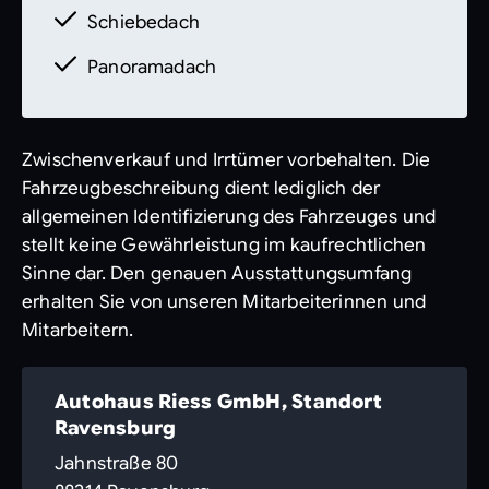
Schiebedach
L5C Multifunktions-Sportlenkrad in
Leder Nappa
Panoramadach
Zwischenverkauf und Irrtümer
vorbehalten.
Die Fahrzeugbeschreibung
Zwischenverkauf und Irrtümer vorbehalten. Die
dient lediglich der allgemeinen
Fahrzeugbeschreibung dient lediglich der
Identifizierung des Fahrzeuges und stellt
allgemeinen Identifizierung des Fahrzeuges und
keine Gewährleistung im kaufrechtlichen
stellt keine Gewährleistung im kaufrechtlichen
Sinne dar. Den genauen
Sinne dar. Den genauen Ausstattungsumfang
Ausstattungsumfang erhalten Sie von unser
erhalten Sie von unseren Mitarbeiterinnen und
Mitarbeitern.
Autohaus Riess GmbH, Standort
Ravensburg
Jahnstraße 80