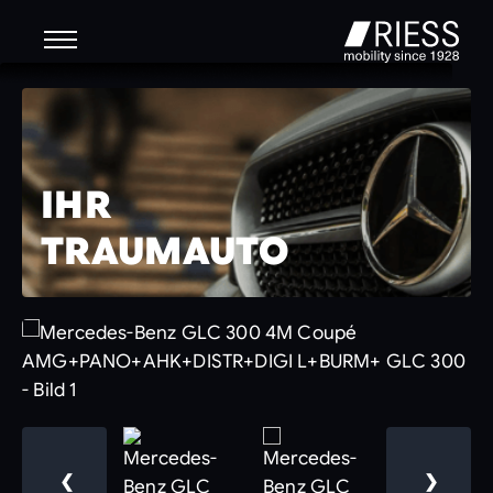
IHR
TRAUMAUTO
❮
❯