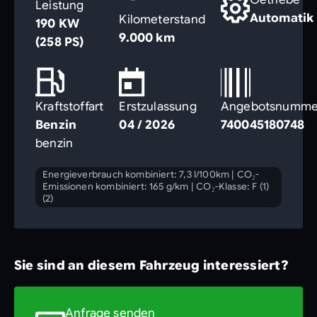
Leistung
Automatik
Kilometerstand
190 KW
9.000 km
(258 PS)
Kraftstoffart
Erstzulassung
Angebotsnumme
Benzin
04 / 2026
740045180748
benzin
Energieverbrauch kombiniert: 7,3 l/100km
|
CO₂-
Emissionen kombiniert: 165 g/km
|
CO₂-Klasse: F (1)
(2)
Sie sind an diesem Fahrzeug interessiert?
Anfrage senden