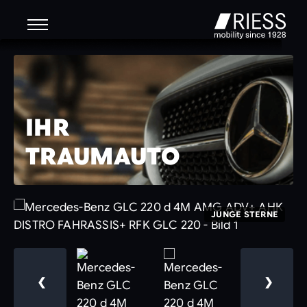
IHR
TRAUMAUTO
JUNGE STERNE
❮
❯