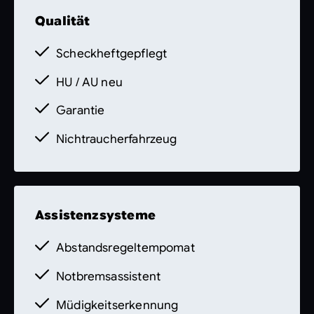
Leder Nappa
Qualität
U40 Trennnetz
Scheckheftgepflegt
Zwischenverkauf und Irrtümer
vorbehalten.
Die Fahrzeugbeschreibung
HU / AU neu
dient lediglich der allgemeinen
Garantie
Identifizierung des Fahrzeuges und stellt
keine Gewährleistung im kaufrechtlichen
Nichtraucherfahrzeug
Sinne dar. Den genauen
Ausstattungsumfang erhalten Sie von unser
Assistenzsysteme
Abstandsregeltempomat
Notbremsassistent
Müdigkeitserkennung