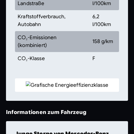
Landstraße
l/100km
Kraftstoffverbrauch,
6,2
Autobahn
l/100km
CO₂-Emissionen
158 g/km
(kombiniert)
CO₂-Klasse
F
Informationen zum Fahrzeug
Junge Sterne von Mercedes-Benz