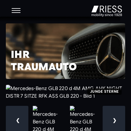
IHR
TRAUMAUTO
JUNGE STERNE
❮
❯