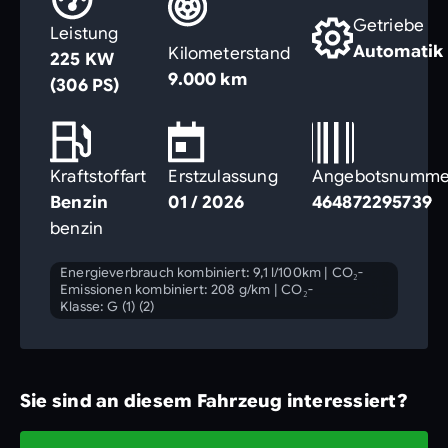
Getriebe
Leistung
Automatik
Kilometerstand
225 KW
9.000 km
(306 PS)
Kraftstoffart
Erstzulassung
Angebotsnumme
Benzin
01 / 2026
464872295739
benzin
Energieverbrauch kombiniert: 9,1 l/100km
|
CO₂-
Emissionen kombiniert: 208 g/km
|
CO₂-
Klasse: G (1) (2)
Sie sind an diesem Fahrzeug interessiert?