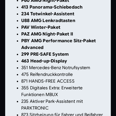
P60 AMG Night-Paket
413 Panorama-Schiebedach
234 Totwinkel-Assistent
U88 AMG Lenkradtasten
PAV Winter-Paket
PAZ AMG Night-Paket II
PBY AMG Performance Sitz-Paket
Advanced
299 PRE-SAFE System
463 Head-up-Display
351 Mercedes-Benz Notrufsystem
475 Reifendruckkontrolle
871 HANDS-FREE ACCESS
355 Digitales Extra: Erweiterte
Funktionen MBUX
235 Aktiver Park-Assistent mit
PARKTRONIC
873 Sitzheizung für Fahrer und Beifahrer