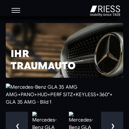
IHR
TRAUMAUTO
❮
❯