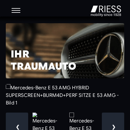
IHR
TRAUMAUTO
❮
❯