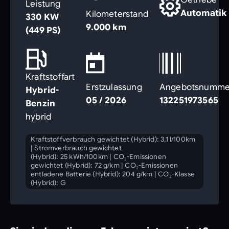
Leistung
Automatik
Kilometerstand
330 KW
9.000 km
(449 PS)
Kraftstoffart
Erstzulassung
Angebotsnumme
Hybrid-
05 / 2026
132251973565
Benzin
hybrid
Kraftstoffverbrauch gewichtet (Hybrid): 3,1 l/100km
|
Stromverbrauch gewichtet
(Hybrid): 25 kWh/100km
|
CO₂-Emissionen
gewichtet (Hybrid): 72 g/km
|
CO₂-Emissionen
entladene Batterie (Hybrid): 204 g/km
|
CO₂-Klasse
(Hybrid): G