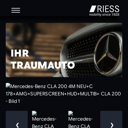
IHR
TRAUMAUTO
❮
❯