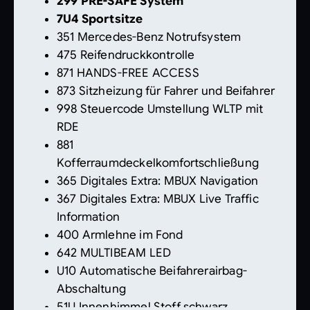
299 PRE-SAFE System
7U4 Sportsitze
351 Mercedes-Benz Notrufsystem
475 Reifendruckkontrolle
871 HANDS-FREE ACCESS
873 Sitzheizung für Fahrer und Beifahrer
998 Steuercode Umstellung WLTP mit
RDE
881
Kofferraumdeckelkomfortschließung
365 Digitales Extra: MBUX Navigation
367 Digitales Extra: MBUX Live Traffic
Information
400 Armlehne im Fond
642 MULTIBEAM LED
U10 Automatische Beifahrerairbag-
Abschaltung
51U Innenhimmel Stoff schwarz