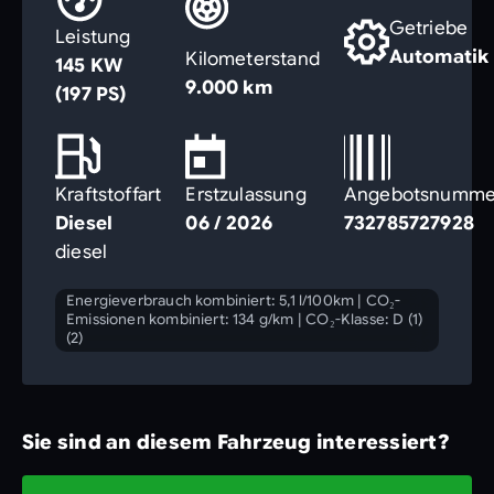
Getriebe
Leistung
Automatik
Kilometerstand
145 KW
9.000 km
(197 PS)
Kraftstoffart
Erstzulassung
Angebotsnumme
Diesel
06 / 2026
732785727928
diesel
Energieverbrauch kombiniert: 5,1 l/100km
|
CO₂-
Emissionen kombiniert: 134 g/km
|
CO₂-Klasse: D (1)
(2)
Sie sind an diesem Fahrzeug interessiert?