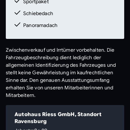
Zwischenverkauf und Irrtümer
Sportpaket
vorbehalten.
Die Fahrzeugbeschreibung
Schiebedach
dient lediglich der allgemeinen
Identifizierung des Fahrzeuges und stellt
Panoramadach
keine Gewährleistung im kaufrechtlichen
Sinne dar. Den genauen
Ausstattungsumfang erhalten Sie von unser
Zwischenverkauf und Irrtümer vorbehalten. Die
Fahrzeugbeschreibung dient lediglich der
allgemeinen Identifizierung des Fahrzeuges und
stellt keine Gewährleistung im kaufrechtlichen
Sinne dar. Den genauen Ausstattungsumfang
erhalten Sie von unseren Mitarbeiterinnen und
Mitarbeitern.
Autohaus Riess GmbH, Standort
Ravensburg