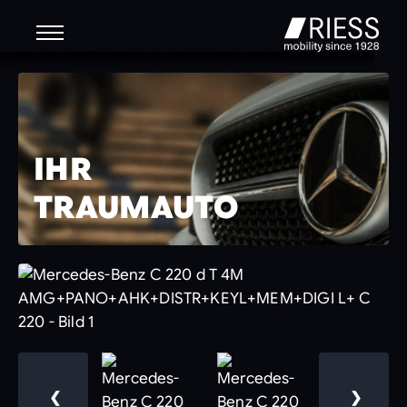
IHR
TRAUMAUTO
❮
❯