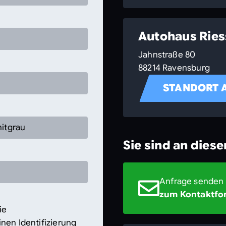
Autohaus Rie
Jahnstraße 80
88214 Ravensburg
STANDORT 
nitgrau
Sie sind an dies
Anfrage senden
zum Kontaktfo
ie
nen Identifizierung