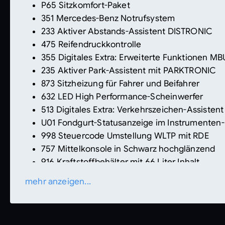
P65 Sitzkomfort-Paket
351 Mercedes-Benz Notrufsystem
233 Aktiver Abstands-Assistent DISTRONIC
475 Reifendruckkontrolle
355 Digitales Extra: Erweiterte Funktionen M
235 Aktiver Park-Assistent mit PARKTRONIC
873 Sitzheizung für Fahrer und Beifahrer
632 LED High Performance-Scheinwerfer
513 Digitales Extra: Verkehrszeichen-Assistent
U01 Fondgurt-Statusanzeige im Instrumenten-
998 Steuercode Umstellung WLTP mit RDE
757 Mittelkonsole in Schwarz hochglänzend
916 Kraftstoffbehälter mit 66 Liter Inhalt
RSK 45,7 cm (18,) AMG Leichtmetallräder im 
mehr anzeigen...
243 Aktiver Spurhalte-Assistent
365 Digitales Extra: Festplatten-Navigation
367 Digitales Extra: Vorrüstung für Live Traffic