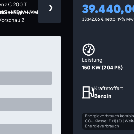
39.440,0
❯
33.142,86 € netto, 19% Mw
Leistung
150 KW (204 PS)
n
Kraftstoffart
Benzin
Energieverbrauch kombini
CO₂-Klasse: E (1) (2)
|
Weit
Energieverbrauch