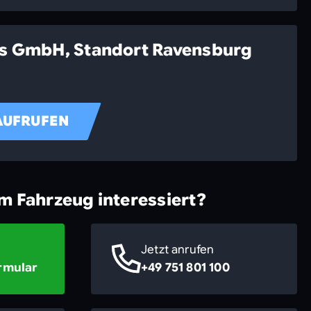
ss GmbH, Standort Ravensburg
AUFRUFEN
em Fahrzeug interessiert?
Jetzt anrufen
rmular
+49 751 801 100