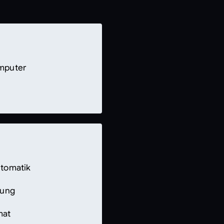
ng
mputer
äte vorn
tomatik
zung
 an der Vorderachse
mat
eckel