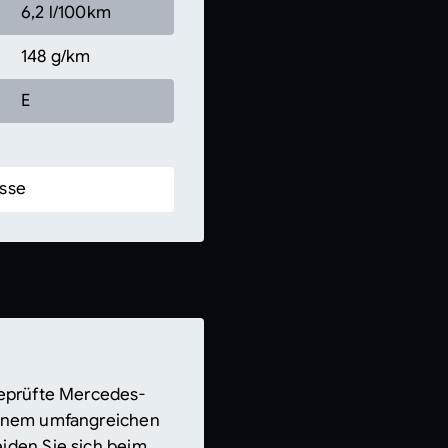
6,2 l/100km
148 g/km
E
geprüfte Mercedes-
einem umfangreichen
iden Sie sich beim