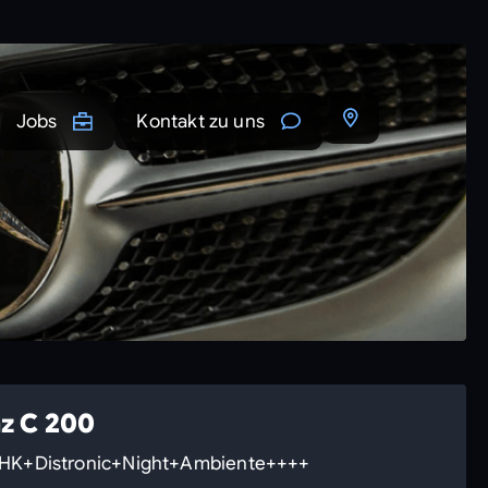
Jobs
Kontakt zu uns
z C 200
K+Distronic+Night+Ambiente++++