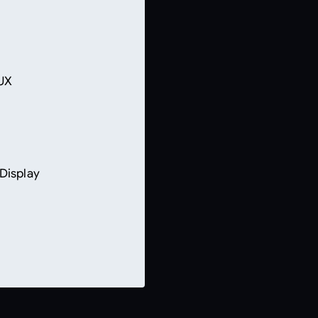
BUX
Display
5-Speichen-Design
 Information