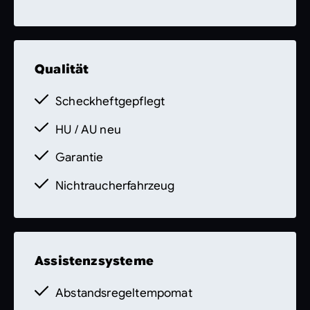
89P MB Rent
458 Volldigitales Instrumenten-Display
Zwischenverkauf und Irrtümer
Qualität
vorbehalten.
Die Fahrzeugbeschreibung
dient lediglich der allgemeinen
Scheckheftgepflegt
Identifizierung des Fahrzeuges und stellt
keine Gewährleistung im kaufrechtlichen
HU / AU neu
Sinne dar. Den genauen
Garantie
Ausstattungsumfang erhalten Sie von unser
Nichtraucherfahrzeug
Assistenzsysteme
Abstandsregeltempomat