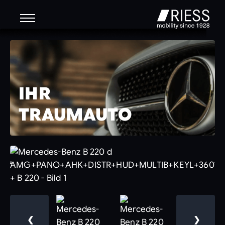
IHR
TRAUMAUTO
❮
❯