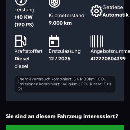
Getriebe
Leistung
Automatik
Kilometerstand
140 KW
9.000 km
(190 PS)
Kraftstoffart
Erstzulassung
Angebotsnumme
Diesel
12 / 2025
412220804399
diesel
Energieverbrauch kombiniert: 5,6 l/100km
|
CO₂-
Emissionen kombiniert: 146 g/km
|
CO₂-Klasse: E (1)
(2)
Sie sind an diesem Fahrzeug interessiert?