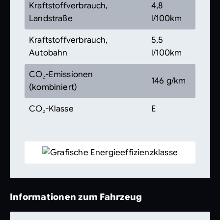
Kraftstoffverbrauch,
4,8
Landstraße
l/100km
Kraftstoffverbrauch,
5,5
Autobahn
l/100km
CO₂-Emissionen
146 g/km
(kombiniert)
CO₂-Klasse
E
Informationen zum Fahrzeug