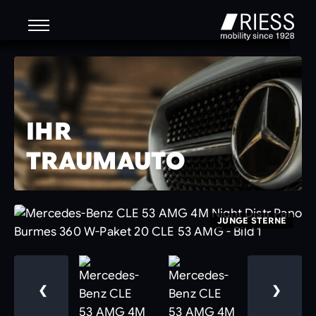
IHR
TRAUMAUTO
JUNGE STERNE
❮
❯