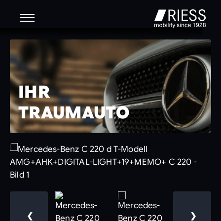
IHR
TRAUMAUTO
❮
❯