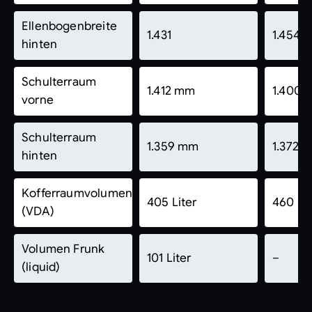
Ellenbogenbreite
1.431
1.454
hinten
Schulterraum
1.412 mm
1.400
vorne
Schulterraum
1.359 mm
1.372 
hinten
Kofferraumvolumen
405 Liter
460 Lit
(VDA)
Volumen Frunk
101 Liter
–
(liquid)